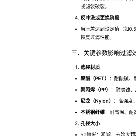
或滤袋破裂。
反冲洗或更换阶段
当压差达到设定值（如0.
恢复过滤性能。
三、关键参数影响过滤
滤袋材质
聚酯（PET）
：耐酸碱、
聚丙烯（PP）
：耐腐蚀、
尼龙（Nylon）
：高强度
不锈钢纤维
：耐高温、耐
孔径大小
50微米：粗滤，去除大颗