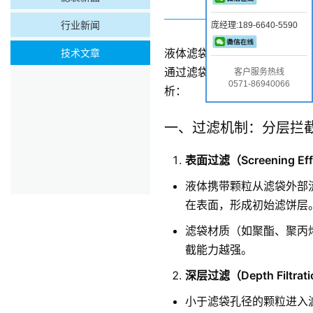
行业新闻
庞经理:189-6640-5590
技术文章
液体滤袋是一种用于液固分离
通过滤袋的微孔结构或纤维间
客户服务热线
0571-86940066
析：
一、过滤机制：分层拦
表面过滤（Screening Eff
液体携带颗粒从滤袋外部
在表面，形成初始滤饼层
滤袋材质（如聚酯、聚丙烯
截能力越强。
深层过滤（Depth Filtrat
小于滤袋孔径的颗粒进入