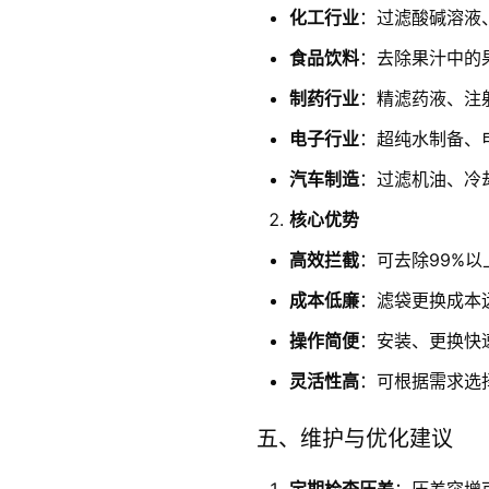
化工行业
：过滤酸碱溶液
食品饮料
：去除果汁中的
制药行业
：精滤药液、注
电子行业
：超纯水制备、
汽车制造
：过滤机油、冷
核心优势
高效拦截
：可去除99%
成本低廉
：滤袋更换成本
操作简便
：安装、更换快
灵活性高
：可根据需求选
五、维护与优化建议
定期检查压差
：压差突增