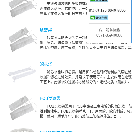
电镀过滤袋也叫阳极袋或钛蓝袋，套在阳极钛篮上，以
泥渣进入溶液。它的作用：一是过滤阳极杂质，二是使阳极
庞经理:189-6640-5590
属离子在进入镀液时分布较为均匀。一般为无纺布或滤布制
钛篮袋
客户服务热线
0571-86940066
钛篮袋是阳极袋的另一种称呼，因为此滤袋是套在阳极
侧，故名。阳极袋（钛篮袋）应选用耐酸的涤纶布或丙纶布
经纬的密度，厚度规格，孔隙的大小对于阻挡阳极微粒，黑膜泥
滤芯袋
滤芯袋也叫棉芯袋。是用棉布或化纤织物制成的套在滤
效提升滤芯过滤效果、并延长了使用寿命。主要应用在电镀
工艺上。此滤袋为过滤棉芯滤袋分为：毛绒材质（耐酸）、..
PCB过滤袋
PCB过滤袋常用于PCB电镀及五金电镀的阳极过滤，
泄到镀液中。PCB过滤袋特点：1、用丙纶、纶布制成，强
损、耐用、质地坚牢，能有效防止阳极泥外泄。2、...