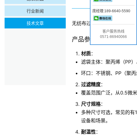
行业新闻
庞经理:189-6640-5590
技术文章
无纺布过滤袋是一种高效的过
客户服务热线
0571-86940066
产品参数
材质
：
滤袋主体：聚丙烯（PP）
环口：不锈钢、PP（聚
过滤精度
：
覆盖范围广泛，从0.5微
尺寸规格
：
多种尺寸可选，常见的有180
设备和场景。
耐温性
：