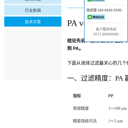
行业新闻
庞经理:189-6640-5590
PA vs PP
技术文章
客户服务热线
0571-86940066
结论先说：没有绝对的"更好"，
到 PA。
下面从液体过滤最关心的几个
一、过滤精度：PA 赢
指标
PP
常规精度
1～100 μm
精密烧结可达
1～5 μm