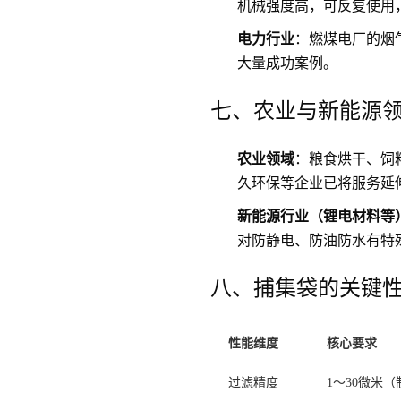
机械强度高，可反复使用
电力行业
：燃煤电厂的烟
大量成功案例。
七、农业与新能源
农业领域
：粮食烘干、饲
久环保等企业已将服务延
新能源行业（锂电材料等
对防静电、防油防水有特
八、捕集袋的关键
性能维度
核心要求
过滤精度
1～30微米