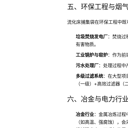
五、环保工程与烟
流化床捕集袋在环保工程中既
垃圾焚烧发电厂
：焚烧过
有害物质。
工业锅炉与窑炉
：作为前
污水处理厂
：处理过程中
多级过滤系统
：在大型项
（一级）+高效过滤器（
六、冶金与电力行
冶金行业
：金属冶炼过程
（如高温、强腐蚀），会