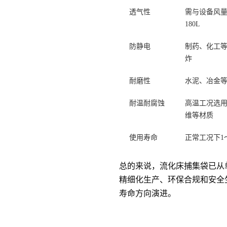
透气性
需与设备风量
180L
防静电
制药、化工
炸
耐磨性
水泥、冶金
耐温耐腐蚀
高温工况选用
维等材质
使用寿命
正常工况下1
总的来说，流化床捕集袋已从
精细化生产、环保合规和安全
寿命方向演进。