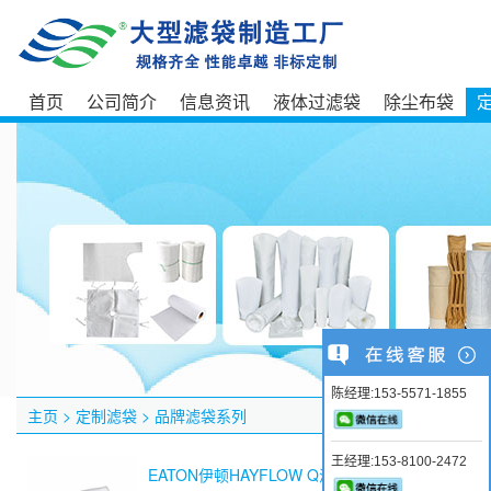
首页
公司简介
信息资讯
液体过滤袋
除尘布袋
陈经理:153-5571-1855
主页
>
定制滤袋
>
品牌滤袋系列
王经理:153-8100-2472
EATON伊顿HAYFLOW Q滤袋POXL-1-Q02HA...