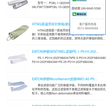
型号一：POXL-1-Q02HAY-08LF5877279POXL-5-Q02
08LF5877289POXL-10-Q02HAY-08F5878719POXL-2...
庞经理:189-6640-5590
HTNG高温芳纶针刺毡液体滤袋
客户服务热线
0571-86940066
HTNG滤袋是一款由芳纶针刺毡制成的液体过滤袋。芳
胺）针刺毡是用数千根带刺的针进行针刺，从而形成立体、
的三维深度。迂回曲折的过滤层，其特点是纤维组织疏松...
EATON伊顿SENTINEL滤袋PE-1-P01H-202...
PE-1-P01H-202F4B43479PE-5-P01H-202F4B43480
P01H-202F4B43481PE-25-P01H-202F4B4348...
EATON伊顿Monofilament滤袋NMO-80-P0...
单丝滤袋功能广泛的保留评级。不同材料覆盖许多应用
化学和热性能。这些过滤袋用于表面过滤保留大于相应的孔
粒子。核心功能Non-deformable单丝材料编织...