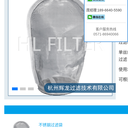
不锈
庞经理:189-6640-5590
有
30
用
。
客户服务热线
特点
0571-86940066
过滤
单丝
过滤
使用
可根
不锈钢过滤袋