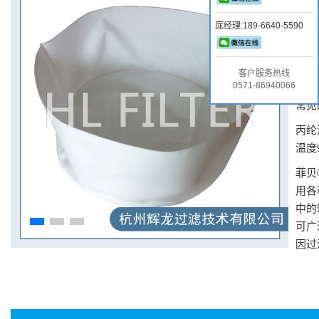
抽滤
庞经理:189-6640-5590
抽滤
固液
客户服务热线
供各
0571-86940066
常见
丙纶
温度
菲贝
用各
中的
可广
因过