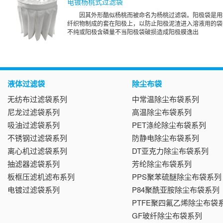
电镀杨桃式过滤袋
因其外形酷似杨桃而被命名为杨桃过滤袋。阳极袋是用
纤织物制成的套在阳极上，以防止阳极泥渣进入溶液用的袋
不纯或阳极含磷量不当阳极袋破损造成阳极膜逸出
液体过滤袋
除尘布袋
无纺布过滤袋系列
中常温除尘布袋系列
尼龙过滤袋系列
高温除尘布袋系列
吸油过滤袋系列
PET涤纶除尘布袋系列
不锈钢过滤袋系列
防静电除尘布袋系列
离心机过滤袋系列
DT亚克力除尘布袋系列
抽滤器滤袋系列
芳纶除尘布袋系列
板框压滤机滤布系列
PPS聚苯硫醚除尘布袋系列
电镀过滤袋系列
P84聚酰亚胺除尘布袋系列
PTFE聚四氟乙烯除尘布袋
GF玻纤除尘布袋系列