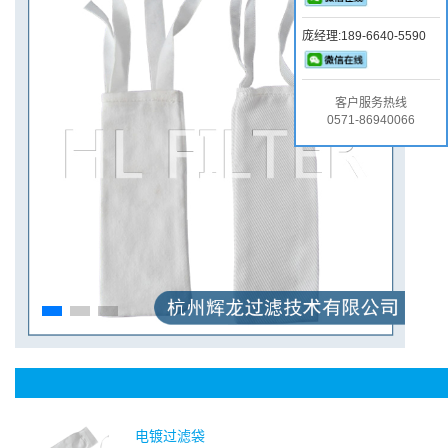
电镀
庞经理:189-6640-5590
过滤
作，
铝比
客户服务热线
常见
0571-86940066
电镀过滤袋