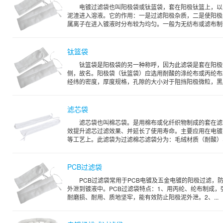
电镀过滤袋也叫阳极袋或钛蓝袋，套在阳极钛篮上，以
泥渣进入溶液。它的作用：一是过滤阳极杂质，二是使阳极
属离子在进入镀液时分布较为均匀。一般为无纺布或滤布制
钛篮袋
钛篮袋是阳极袋的另一种称呼，因为此滤袋是套在阳极
侧，故名。阳极袋（钛篮袋）应选用耐酸的涤纶布或丙纶布
经纬的密度，厚度规格，孔隙的大小对于阻挡阳极微粒，黑膜泥
滤芯袋
滤芯袋也叫棉芯袋。是用棉布或化纤织物制成的套在滤
效提升滤芯过滤效果、并延长了使用寿命。主要应用在电镀
等工艺上。此滤袋为过滤棉芯滤袋分为：毛绒材质（耐酸）、.
PCB过滤袋
PCB过滤袋常用于PCB电镀及五金电镀的阳极过滤，
外泄到镀液中。PCB过滤袋特点：1、用丙纶、纶布制成，
耐磨损、耐用、质地坚牢，能有效防止阳极泥外泄。2、...