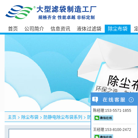
首页
公司简介
信息资讯
液体过滤袋
除尘布袋
陈经理:153-5571-1855
主页
>
除尘布袋
>
防静电除尘布袋系列
>
防静电覆膜滤袋
王经理:153-8100-2472
产