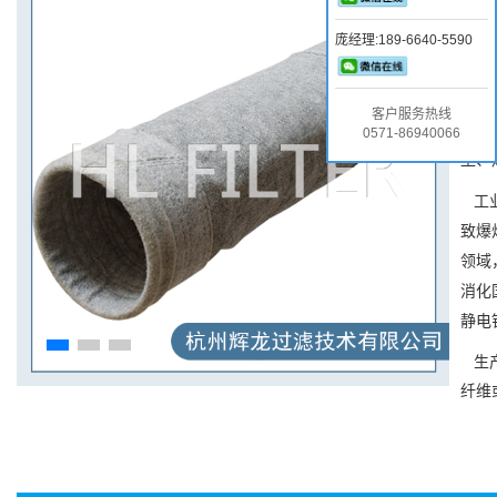
防静
庞经理:189-6640-5590
了过
防静
客户服务热线
电纤
0571-86940066
尘、
工
致爆
领域
消化
静电
生
纤维