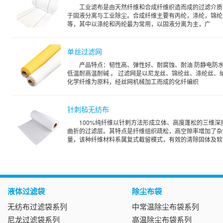
工业滤布是由天然纤维和合成纤维织造而成的过滤介质
于固液分离与工业除尘。合成纤维主要有丙纶，涤纶，锦纶
等，其中以涤纶和丙纶最为常用，以固液分离为主，广
单丝过滤网
产品特点：韧性高、弹性好、耐腐蚀、耐油 防静电防
低温耐高温耐碱 。 过滤网是以尼龙丝、锦纶丝、涤纶丝、
化学纤维为原料，经丝网机械加工而成的化纤编织
针刺毡无纺布
100%纯纤维以针刺方法形成立体、高度蓬松的三维深
曲折的过滤层。其特点是纤维组织疏松，高空隙率增加了杂
量，该种纤维材料系属复式截留模式，有效的清除固体及软..
液体过滤袋
除尘布袋
无纺布过滤袋系列
中常温除尘布袋系列
尼龙过滤袋系列
高温除尘布袋系列