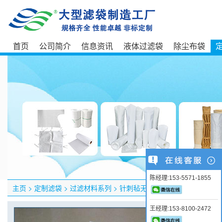
首页
公司简介
信息资讯
液体过滤袋
除尘布袋
陈经理:153-5571-1855
主页
>
定制滤袋
>
过滤材料系列
>
针刺毡无纺布
王经理:153-8100-2472
产