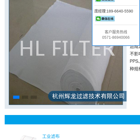
10
庞经理:189-6640-5590
疏松
颗粒
中不
客户服务热线
技术
0571-86940066
造成
不影
PP
种规
工业滤布