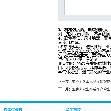
3、
机械强度高，断裂强度大
到一定外力作用时，不易破损
4、
延伸率低，尺寸稳定：
亚
其使用寿命。
织物空隙率高，透气性好：亚
性使得布袋在过滤过程中不易
5、
处理烟尘量大，运行维护
运行维护方便，易清灰。
亚克力除尘布袋在酸碱腐蚀性
围、机械强度高、延伸率低、
学气体处理、烟气净化的行业
上一篇：
亚克力除尘布袋在酸碱腐
下一篇：
亚克力除尘布袋在高粉尘
液体过滤袋
除尘布袋