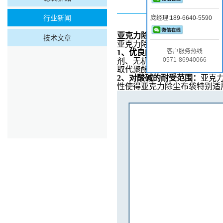
行业新闻
庞经理:189-6640-5590
亚克力除尘布袋
在酸碱腐蚀性
技术文章
亚克力除尘布袋在酸碱腐蚀性
客户服务热线
1、
优良的耐化学性和抗水解
0571-86940066
剂、无机及有机酸具有良好的
取代聚酯。此外，亚克力除尘
2、
对酸碱的耐受范围：
亚克
性使得亚克力除尘布袋特别适