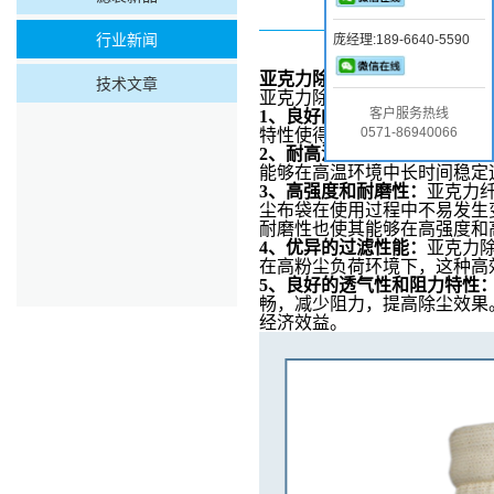
行业新闻
庞经理:189-6640-5590
亚克力除尘布袋
在高粉尘负荷
技术文章
亚克力除尘布袋在高粉尘负荷
客户服务热线
1、
良好的耐化学性和抗水解
0571-86940066
特性使得它能够在多种化学环
2、
耐高温性：
亚克力除尘布
能够在高温环境中长时间稳定
3、
高强度和耐磨性：
亚克力
尘布袋在使用过程中不易发生
耐磨性也使其能够在高强度和
4、
优异的过滤性能：
亚克力
在高粉尘负荷环境下，这种高
5、
良好的透气性和阻力特性
畅，减少阻力，提高除尘效果
经济效益。