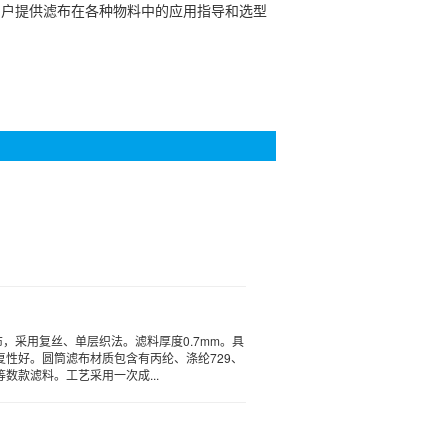
用户提供滤布在各种物料中的应用指导和选型
布，采用复丝、单层织法。滤料厚度0.7mm。具
复性好。圆筒滤布材质包含有丙纶、涤纶729、
等数款滤料。工艺采用一次成...