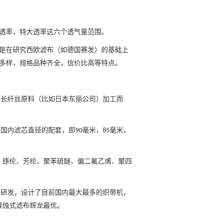
透率，特大透率这六个透气量范围。
是在研究西欧滤布（如德国赛发）的基础上
多样，规格品种齐全，信价比高等特点。
口长纤丝原料（比如日本东丽公司）加工而
前国内滤芯直径的配套，即
毫米，
毫米，
90
85
、绦纶、芳纶、聚苯硫醚、偏二氟乙烯、聚四
主研发，设计了目前国内最大最多的织带机，
择烛式滤布
辉龙
最优。