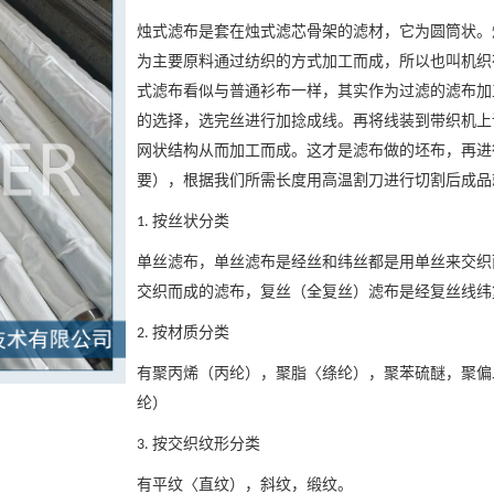
烛式滤布是套在烛式滤芯骨架的滤材，它为圆筒状。
为主要原料通过纺织的方式加工而成，所以也叫机织
式滤布看似与普通衫布一样，其实作为过滤的滤布加
的选择，选完丝进行加捻成线。再将线装到带织机上
网状结构从而加工而成。这才是滤布做的坯布，再进
要），根据我们所需长度用高温割刀进行切割后成品
按丝状分类
1.
单丝滤布，单丝滤布是经丝和纬丝都是用单丝来交织
交织而成的滤布，复丝（全复丝）滤布是经复丝线纬
按材质分类
2.
有聚丙烯（丙纶），聚脂〈绦纶），聚苯硫醚，聚偏
纶）
按交织纹形分类
3.
有平纹〈直纹），斜纹，缎纹。