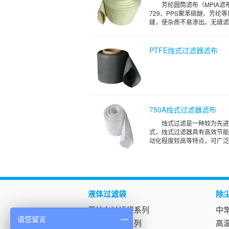
芳纶圆筒滤布（MPIA
729、PPS聚苯硫醚、芳
缝，使杂质不易渗出。无缝滤筒
PTFE烛式过滤器滤布
750A烛式过滤器滤布
烛式过滤是一种较为先进
式，烛式过滤器具有高效节能
动化程度较高等特点，可广泛应
液体过滤袋
除
无纺布过滤袋系列
中
请您留言
尼龙过滤袋系列
高