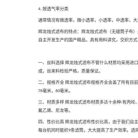
按透气率分类
4.
通常情况有微透率，微小透率，小透率，中透率，大
辉龙
烛式滤布的特点：
辉龙
烛式滤布（无缝筒子布）
自主开发生产的国产精品，具有用料讲究，交织方式
一、丝料选择
辉龙
烛式滤布不管什么材质均采用进
成，丝来料检验严格，质量保证。
二、规格齐全
辉龙
烛式滤布规格齐全含盖了所有目
毫米，
毫米。
76
60
三、材质多样
辉龙
烛式滤布材质多达十余种
有丙纶
:
氟乙烯、尼龙等。
四、性价比高
辉龙
烛式滤布性价比高，由于我们自
每台机同时能织
条滤筒，大大提高了生产效率。选
9