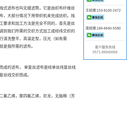
烛式滤布也叫无缝滤筒，它是由织布纤维丝
王经理:153-8100-2472
布，大部分情况下用带织机来完成纺织。烛
工要求和加工方法是完全不同的，首先是丝
庞经理:189-6640-5590
调到我们所需的交织方式加工成经纬交织的
行清洗整平，高温定型，压光（如有需
就是我所需的滤布。
客户服务热线
0571-86940066
而成的滤布，
单复丝滤布是经单丝纬复丝线
复丝线交织而成。
二氟乙烯，聚四氟乙烯，尼龙，无脂棉（芳