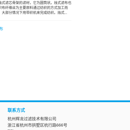
烛式滤芯骨架的滤材，它为圆筒状。烛式滤布也
织布纤维丝为主要原料通过纺织的方式加工而
大部分情况下用带织机来完成纺织。烛式...
布
联系方式
杭州辉龙过滤技术有限公司
浙江省杭州市拱墅区杭行路666号