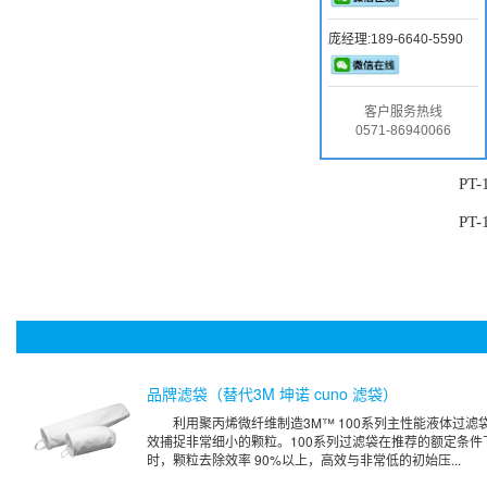
部分
庞经理:189-6640-5590
PT-
PT-
客户服务热线
0571-86940066
PT-
PT-
PT-
品牌滤袋（替代3M 坤诺 cuno 滤袋）
利用聚丙烯微纤维制造3M™ 100系列主性能液体过滤
效捕捉非常细小的颗粒。100系列过滤袋在推荐的额定条件
时，颗粒去除效率 90%以上，高效与非常低的初始压...