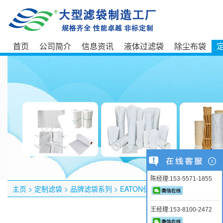
首页
公司简介
信息资讯
液体过滤袋
除尘布袋
陈经理:153-5571-1855
主页
>
定制滤袋
>
品牌滤袋系列
>
EATON伊顿SNAP-RING滤袋PT-5
王经理:153-8100-2472
产