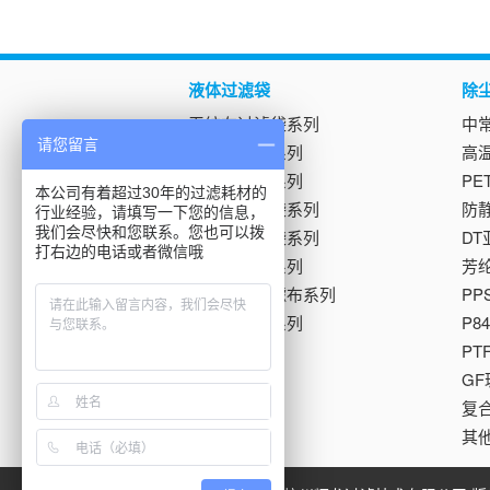
液体过滤袋
除
无纺布过滤袋系列
中
请您留言
尼龙过滤袋系列
高
吸油过滤袋系列
P
本公司有着超过30年的过滤耗材的
不锈钢过滤袋系列
防
行业经验，请填写一下您的信息，
我们会尽快和您联系。您也可以拨
离心机过滤袋系列
D
打右边的电话或者微信哦
抽滤器滤袋系列
芳
板框压滤机滤布系列
P
电镀过滤袋系列
P
P
G
复
其