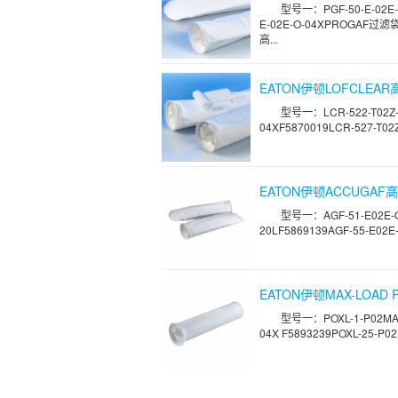
型号一：PGF-50-E-02E-O
E-02E-O-04XPROGA
高...
EATON伊顿LOFCLEAR高
型号一：LCR-522-T02Z-0
04XF5870019LCR-527-T02Z
EATON伊顿ACCUGAF高精
型号一：AGF-51-E02E-O-
20LF5869139AGF-55-E02E-
EATON伊顿MAX-LOAD P
型号一：POXL-1-P02MAX-
04X F5893239POXL-25-P02M