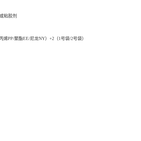
或粘胶剂
（聚丙烯PP/聚酯EE/尼龙NY）+2（1号袋/2号袋）