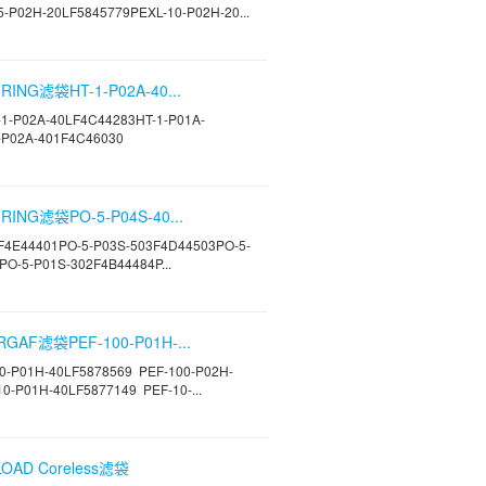
-P02H-20LF5845779PEXL-10-P02H-20...
ING滤袋HT-1-P02A-40...
P02A-40LF4C44283HT-1-P01A-
-P02A-401F4C46030
ING滤袋PO-5-P04S-40...
F4E44401PO-5-P03S-503F4D44503PO-5-
O-5-P01S-302F4B44484P...
GAF滤袋PEF-100-P01H-...
P01H-40LF5878569 PEF-100-P02H-
0-P01H-40LF5877149 PEF-10-...
OAD Coreless滤袋