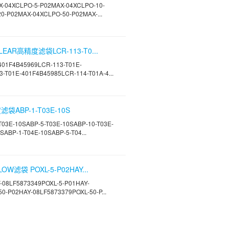
X-04XCLPO-5-P02MAX-04XCLPO-10-
0-P02MAX-04XCLPO-50-P02MAX-...
EAR高精度滤袋LCR-113-T0...
401F4B45969LCR-113-T01E-
-T01E-401F4B45985LCR-114-T01A-4...
袋ABP-1-T03E-10S
3E-10SABP-5-T03E-10SABP-10-T03E-
SABP-1-T04E-10SABP-5-T04...
W滤袋 POXL-5-P02HAY...
-08LF5873349POXL-5-P01HAY-
0-P02HAY-08LF5873379POXL-50-P...