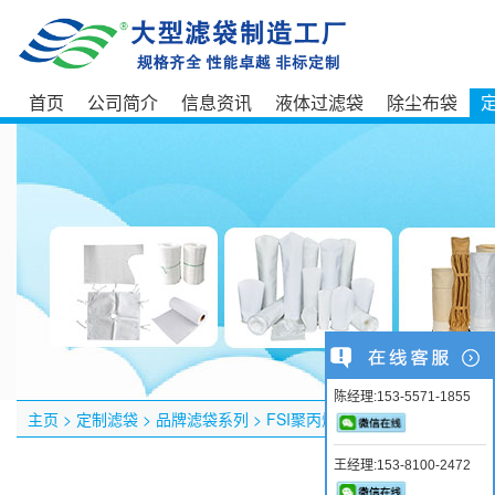
首页
公司简介
信息资讯
液体过滤袋
除尘布袋
陈经理:153-5571-1855
主页
>
定制滤袋
>
品牌滤袋系列
>
FSI聚丙烯BPMO系列单丝网过滤袋
王经理:153-8100-2472
产