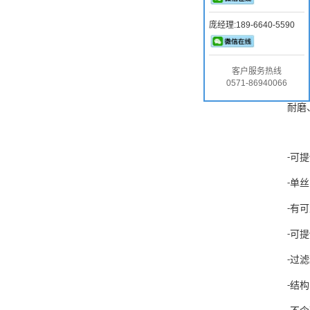
品
FSI
庞经理:189-6640-5590
聚
FSI
丝
FSI
客户服务热线
0571-86940066
网，
耐磨
可提
-
单丝
-
有可
-
可提
-
过滤
-
结构
-